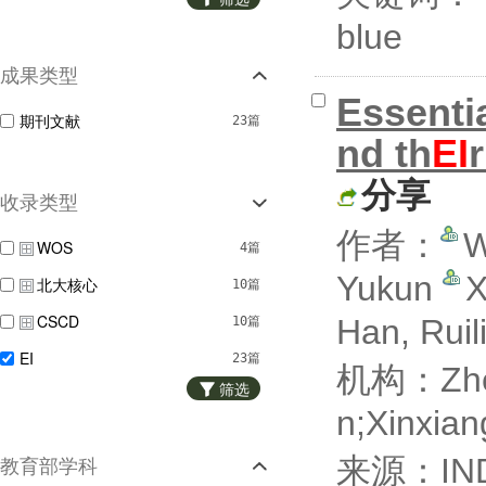
blue
成果类型
Essentia
期刊文献
23篇
nd th
EI
r
分享
收录类型
作者：
W
WOS
4篇
Yukun
X
北大核心
10篇
CSCD
Han, Ruil
10篇
EI
23篇
机构：Zheji
筛选
Scopus
23篇
n;Xinxian
来源：IND
教育部学科