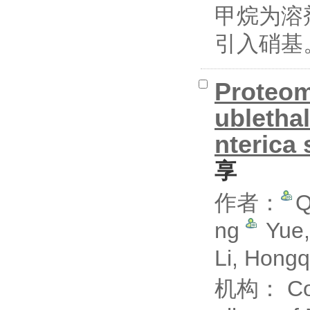
甲烷为溶
引入硝基。最
Proteomi
ubletha
nterica
享
作者：
Q
ng
Yue,
Li, Hong
机构： Coll