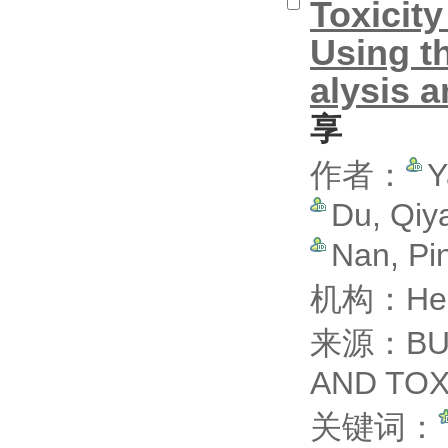
Toxicit
Using th
alysis 
享
作者：
Y
Du, Qi
Nan, Pi
机构：Henan
来源：BUL
AND TO
关键词：