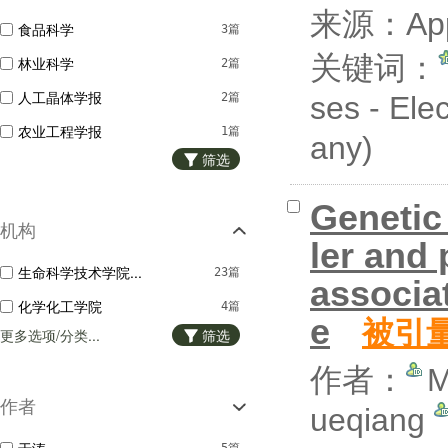
来源：Appli
食品科学
3篇
关键词：
林业科学
2篇
人工晶体学报
2篇
ses - Ele
农业工程学报
1篇
any)
筛选
化工进展
1篇
精细化工
1篇
Genetic
机构
ler and
生命科学技术学院...
23篇
associat
化学化工学院
4篇
e
被引
更多选项/分类...
筛选
作者：
M
作者
ueqiang