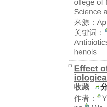
ollege of
Science 
来源：Appli
关键词：
Antibiotic
henols
Effect 
iologica
收藏
作者：
Y