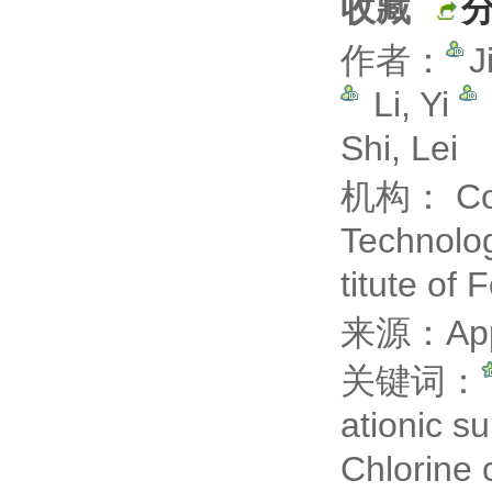
收藏
作者：
J
Li, Yi
Shi, Lei
机构： Colle
Technolog
titute of 
来源：Appli
关键词：
ationic s
Chlorine