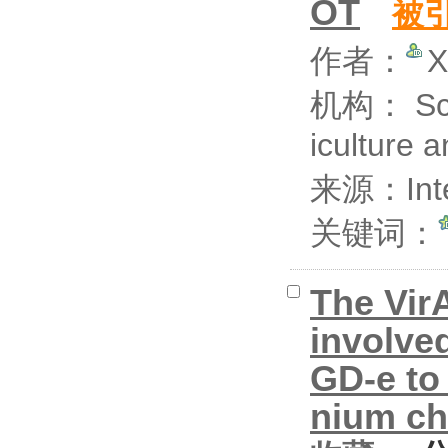
OT
被
作者：
X
机构： Scho
iculture 
来源：Inter
关键词：
The Vir
involve
GD-e to 
nium ch