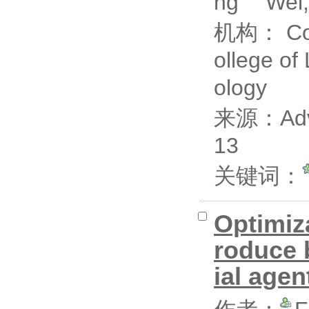
ng
Wei
机构： Coll
ollege of
ology
来源：Advan
13
关键词：
Optimiza
roduce b
ial agen