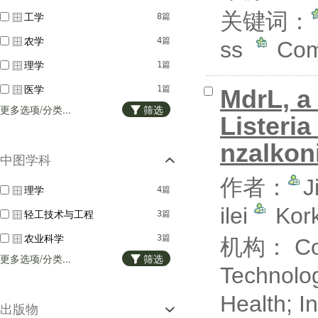
关键词：
工学
8篇
农学
4篇
ss
Com
理学
1篇
医学
1篇
MdrL, a 
更多选项/分类...
筛选
Listeri
nzalkon
中图学科
作者：
J
理学
4篇
ilei
Kork
轻工技术与工程
3篇
农业科学
3篇
机构： Colle
更多选项/分类...
筛选
Technolo
Health; I
出版物