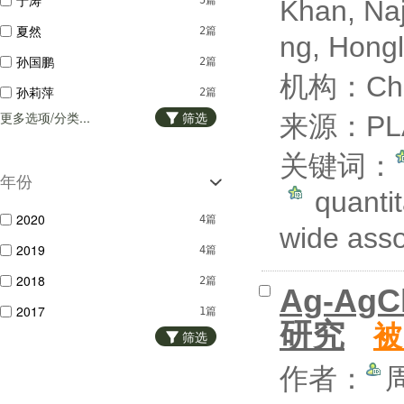
于涛
5篇
Khan, Na
夏然
2篇
ng, Hongl
孙国鹏
2篇
机构：China
孙莉萍
2篇
更多选项/分类...
筛选
来源：PLA
李振华
2篇
周建伟
2篇
关键词：
年份
张引沁
1篇
quantit
任敏
1篇
2020
4篇
wide ass
黄建新
1篇
2019
4篇
郭晖
1篇
2018
2篇
Ag-A
2017
1篇
研究
被
筛选
2016
5篇
作者：
2015
3篇
2014
1篇