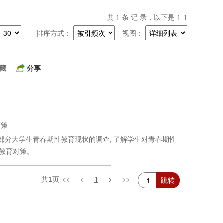
共
1
条 记 录，以下是 1-1
排序方式：
视图：
藏
分享
对策
部分大学生青春期性教育现状的调查, 了解学生对青春期性
的教育对策。
<<
<
1
>
>>
共1页