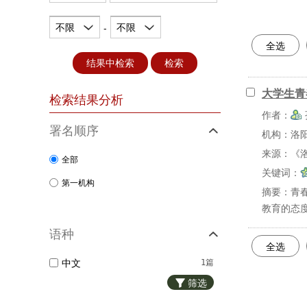
不限
不限
-
全选
结果中检索
检索
大学生青
检索结果分析
作者：
署名顺序
机构：洛
来源：《洛
全部
关键词：
第一机构
摘要：
青
教育的态
语种
全选
中文
1篇
筛选