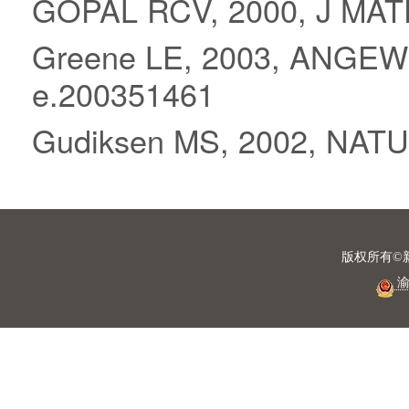
GOPAL RCV, 2000, J MAT
Greene LE, 2003, ANGEW 
e.200351461
Gudiksen MS, 2002, NATU
版权所有©
渝