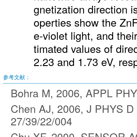
gnetization direction i
operties show the Zn
e-violet light, and th
timated values of dire
2.23 and 1.73 eV, resp
参考文献：
Bohra M, 2006, APPL PHY
Chen AJ, 2006, J PHYS D
27/39/22/004
Chu XF, 2000, SENSOR A