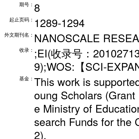
8
期号：
1289-1294
起止页码：
NANOSCALE RESEA
外文期刊名：
;EI(收录号：20102713
收录：
9);WOS:【SCI-EXP
This work is supporte
基金：
oung Scholars (Grant 
e Ministry of Educat
search Funds for the 
2).