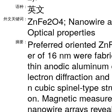
英文
语种：
ZnFe2O4; Nanowire arr
外文关键词：
Optical properties
Preferred oriented Zn
摘要：
er of 16 nm were fabr
thin anodic aluminum 
lectron diffraction and
n cubic spinel-type str
on. Magnetic measure
nanowire arrays revea