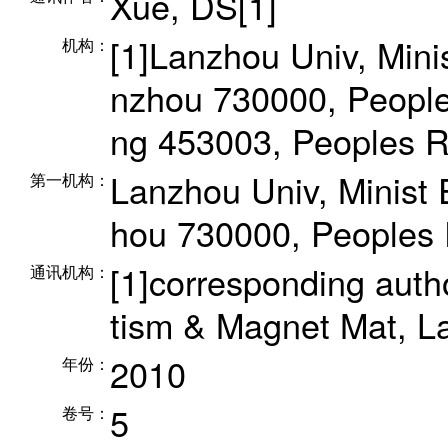
Xue, DS[1]
[1]Lanzhou Univ, Min
机构：
nzhou 730000, Peoples
ng 453003, Peoples 
Lanzhou Univ, Minist
第一机构：
hou 730000, Peoples
[1]corresponding auth
通讯机构：
tism & Magnet Mat, L
2010
年份：
5
卷号：