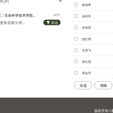
机构
化学工程
8个
鲜靖苹
建筑科学
6个
生命科学技术学院...
67个
孙莉萍
理学
6个
更多选项/分类...
筛选
哲学宗教
朱凤荣
5个
自然科学总论
2个
赵红艳
航空宇航科学技术...
2个
毛雪飞
天文地球
1个
经济管理
朱红霞
1个
水利工程
1个
周会萍
一般工业技术
1个
全选
清除
版权所有©