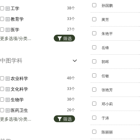
孙国鹏
工学
38个
教育学
33个
蔺芳
医学
27个
朱艳平
更多选项/分类...
筛选
理学
24个
岳锋
哲学
2个
中图学科
经济学
郭晖
1个
任敏
农业科学
40个
文化科学
33个
张艳芳
生物学
30个
邓小莉
医药卫生
26个
于涛
更多选项/分类...
筛选
环境科学与工程
23个
轻工技术与工程
18个
陈丽丽