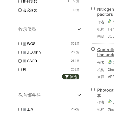
期刊文献
1,168篇
Nitrogen
会议论文
113篇
pacitors
作者：
机构：Henan 
收录类型
来源：JOUR
WOS
350篇
Controll
北大核心
288篇
tion unde
CSCD
264篇
作者：
EI
机构：Xinxia
250篇
筛选
来源：APPL
国家哲学社会科学...
15篇
Scopus
468篇
Photocat
教育部学科
享
作者：
机构：Xinxi
工学
267篇