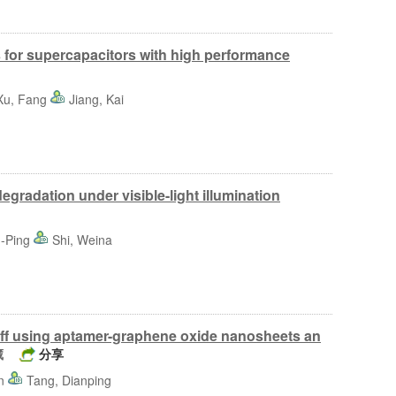
 for supercapacitors with high performance
Xu, Fang
Jiang, Kai
radation under visible-light illumination
u-Ping
Shi, Weina
uff using aptamer-graphene oxide nanosheets an
藏
分享
an
Tang, Dianping