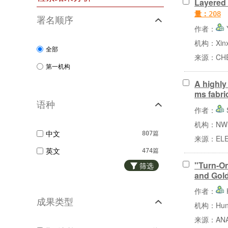
Layered 
量：
208
署名顺序
作者：
机构：Xinxia
全部
来源：CHEM
第一机构
A highly
ms fabri
语种
作者：
机构：NW Un
中文
807篇
来源：ELEC
英文
474篇
"Turn-O
筛选
and Gol
作者：
成果类型
机构：Hunan
来源：ANAL