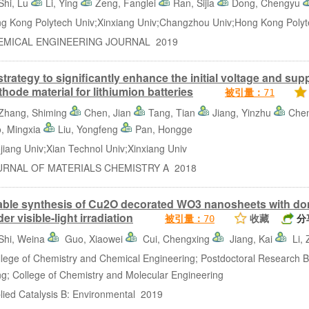
Shi, Lu
Li, Ying
Zeng, Fanglei
Ran, Sijia
Dong, Chengyu
ong Polytech Univ;Xinxiang Univ;Changzhou Univ;Hong Kong Polyt
ICAL ENGINEERING JOURNAL 2019
strategy to significantly enhance the initial voltage and sup
thode material for lithiumion batteries
被引量：
71
Zhang, Shiming
Chen, Jian
Tang, Tian
Jiang, Yinzhu
Chen
, Mingxia
Liu, Yongfeng
Pan, Hongge
ng Univ;Xian Technol Univ;Xinxiang Univ
NAL OF MATERIALS CHEMISTRY A 2018
able synthesis of Cu2O decorated WO3 nanosheets with domi
er visible-light irradiation
收藏
分
被引量：
70
Shi, Weina
Guo, Xiaowei
Cui, Chengxing
Jiang, Kai
Li,
ge of Chemistry and Chemical Engineering; Postdoctoral Research Bas
ng; College of Chemistry and Molecular Engineering
d Catalysis B: Environmental 2019