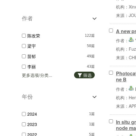
化工新型材料
14篇
机构：Xinxia
机电工程学院
1篇
功能材料
12篇
来源：JOUR
作者
大学外语部
1篇
分析试验室
12篇
计算机与信息工程...
1篇
A new pr
广东化工
12篇
陈改荣
122篇
教育科学学院
作者：
1篇
梁宇
50篇
机构：Fuzhou
数学与信息科学学...
1篇
苗郁
49篇
来源：CHEM
管理学院
1篇
李丽
43篇
Photocat
更多选项/分类...
筛选
刘冰
43篇
ne B
徐绍红
42篇
作者：
年份
机构：Henan
李红玲
38篇
来源：APPL
王存景
34篇
2024
1篇
王晓钰
32篇
In situ 
2023
1篇
node mat
郭晓伟
31篇
2022
5篇