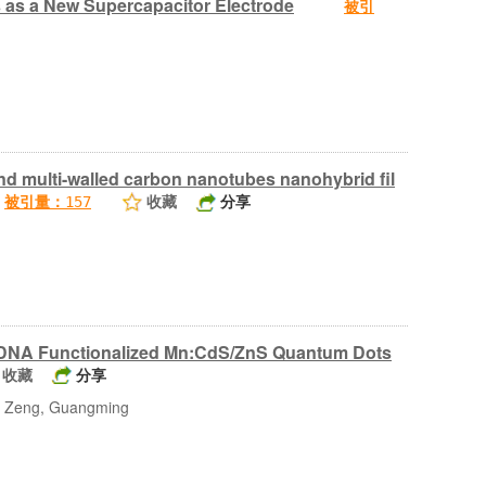
 as a New Supercapacitor Electrode
被引
nd multi-walled carbon nanotubes nanohybrid fil
收藏
分享
被引量：
157
d DNA Functionalized Mn:CdS/ZnS Quantum Dots
收藏
分享
Zeng, Guangming