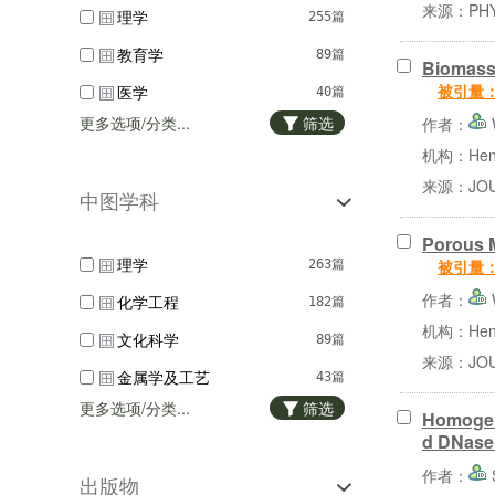
来源：PHYS
理学
255篇
教育学
89篇
Biomass 
医学
被引量
40篇
更多选项/分类...
筛选
作者：
农学
33篇
机构：Henan
经济学
4篇
来源：JOUR
中图学科
管理学
2篇
Porous M
法学
1篇
理学
263篇
被引量
作者：
化学工程
182篇
机构：Henan 
文化科学
89篇
来源：JOUR
金属学及工艺
43篇
更多选项/分类...
筛选
一般工业技术
Homogene
35篇
d DNase 
医药卫生
34篇
作者：
出版物
环境科学与工程
33篇