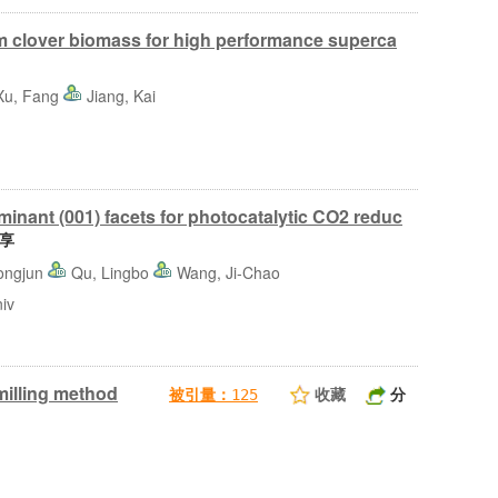
m clover biomass for high performance superca
Xu, Fang
Jiang, Kai
nant (001) facets for photocatalytic CO2 reduc
享
hongjun
Qu, Lingbo
Wang, Ji-Chao
iv
milling method
收藏
分
被引量：
125