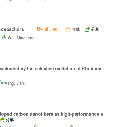
rcapacitors
收藏
分享
被引量：
90
e
Wei, Mingdeng
evaluated by the selective oxidation of Rhodami
Wang, Jianji
-doped carbon nanofibers as high-performance a
分享