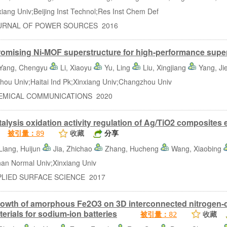
ng Univ;Beijing Inst Technol;Res Inst Chem Def
NAL OF POWER SOURCES 2016
omising Ni-MOF superstructure for high-performance supe
Yang, Chengyu
Li, Xiaoyu
Yu, Ling
Liu, Xingjiang
Yang, Ji
 Univ;Haitai Ind Pk;Xinxiang Univ;Changzhou Univ
ICAL COMMUNICATIONS 2020
alysis oxidation activity regulation of Ag/TiO2 composites 
收藏
分享
被引量：
89
Liang, Huijun
Jia, Zhichao
Zhang, Hucheng
Wang, Xiaobing
 Normal Univ;Xinxiang Univ
IED SURFACE SCIENCE 2017
growth of amorphous Fe2O3 on 3D interconnected nitrogen
erials for sodium-ion batteries
收藏
被引量：
82