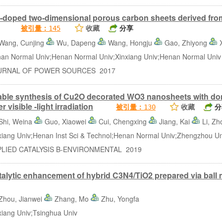
-doped two-dimensional porous carbon sheets derived fro
收藏
分享
被引量：
145
Wang, Cunjing
Wu, Dapeng
Wang, Hongju
Gao, Zhiyong
Normal Univ;Henan Normal Univ;Xinxiang Univ;Henan Normal Univ
NAL OF POWER SOURCES 2017
able synthesis of Cu2O decorated WO3 nanosheets with domi
r visible -light irradiation
收藏
分
被引量：
130
Shi, Weina
Guo, Xiaowei
Cui, Chengxing
Jiang, Kai
Li, Z
ng Univ;Henan Inst Sci & Technol;Henan Normal Univ;Zhengzhou Un
IED CATALYSIS B-ENVIRONMENTAL 2019
alytic enhancement of hybrid C3N4/TiO2 prepared via ball 
Zhou, Jianwei
Zhang, Mo
Zhu, Yongfa
ang Univ;Tsinghua Univ