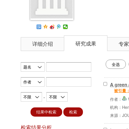
研究成果
详细介绍
专家
全选
题名
作者
A green 
被引量
不限
不限
-
作者：
机构：Henan 
结果中检索
检索
来源：JOUR
检索结果分析