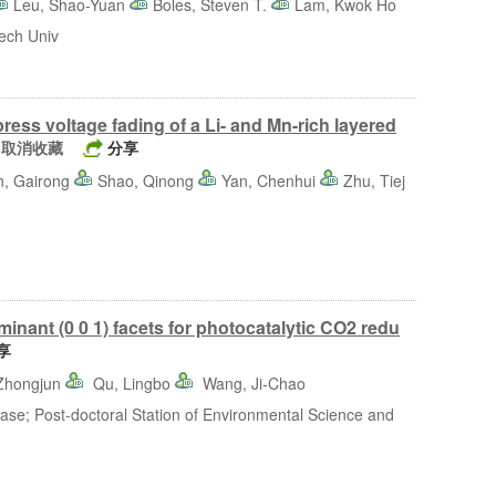
Leu, Shao-Yuan
Boles, Steven T.
Lam, Kwok Ho
ech Univ
press voltage fading of a Li- and Mn-rich layered
取消收藏
分享
, Gairong
Shao, Qinong
Yan, Chenhui
Zhu, Tiej
nant (0 0 1) facets for photocatalytic CO2 redu
享
 Zhongjun
Qu, Lingbo
Wang, Ji-Chao
e; Post-doctoral Station of Environmental Science and