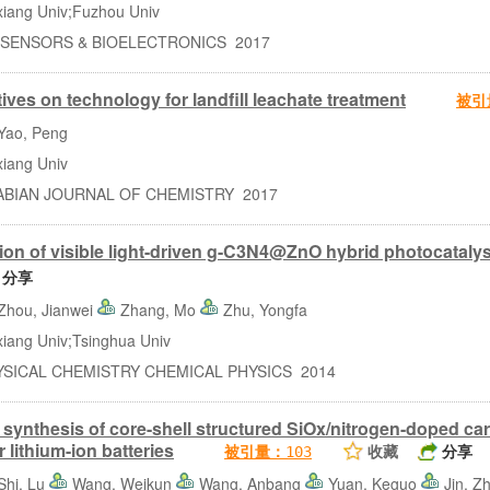
ang Univ;Fuzhou Univ
ENSORS & BIOELECTRONICS 2017
ives on technology for landfill leachate treatment
被引
Yao, Peng
ang Univ
IAN JOURNAL OF CHEMISTRY 2017
ion of visible light-driven g-C3N4@ZnO hybrid photocatal
分享
Zhou, Jianwei
Zhang, Mo
Zhu, Yongfa
ang Univ;Tsinghua Univ
ICAL CHEMISTRY CHEMICAL PHYSICS 2014
 synthesis of core-shell structured SiOx/nitrogen-doped 
or lithium-ion batteries
收藏
分享
被引量：
103
Shi, Lu
Wang, Weikun
Wang, Anbang
Yuan, Keguo
Jin, Z