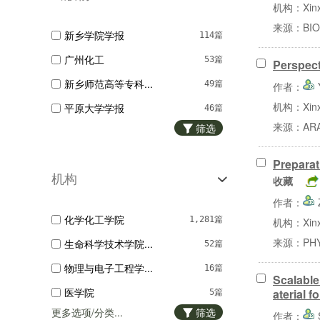
机构：Xinxi
农业科学
25篇
来源：BIOS
新乡学院学报
114篇
生物学
21篇
广州化工
53篇
Perspect
轻工技术与工程
19篇
新乡师范高等专科...
49篇
作者：
电气工程
17篇
机构：Xinxi
平原大学学报
46篇
石油与天然气工程...
9篇
来源：ARAB
筛选
河南师范大学学报...
36篇
机械工程
9篇
化学研究与应用
22篇
Preparat
电子电信
8篇
机构
收藏
精细石油化工
21篇
矿业工程
5篇
作者：
河南化工
19篇
冶金工程
4篇
化学化工学院
1,281篇
机构：Xinxi
化学试剂
16篇
经济管理
4篇
来源：PHYS
生命科学技术学院...
52篇
化学研究
16篇
自然科学总论
4篇
物理与电子工程学...
16篇
山东化工
Scalable
15篇
自动化与计算机技...
3篇
医学院
aterial f
5篇
材料保护
15篇
更多选项/分类...
筛选
作者：
土木工程与建筑学...
4篇