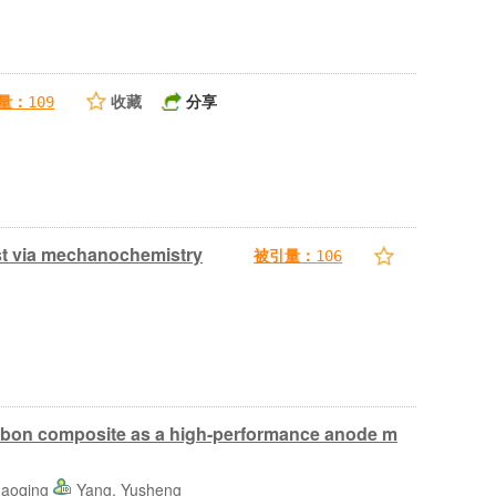
收藏
分享
量：
109
yst via mechanochemistry
被引量：
106
carbon composite as a high-performance anode m
haoqing
Yang, Yusheng