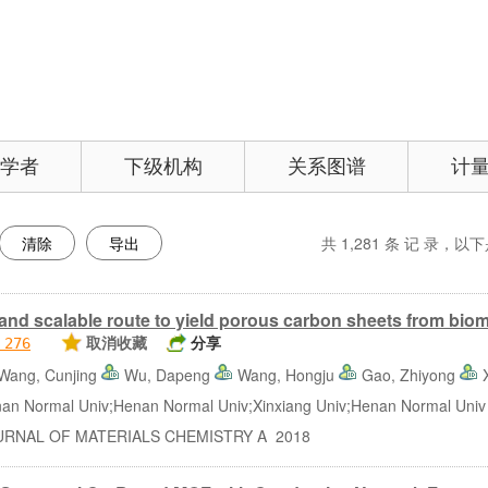
学者
下级机构
关系图谱
计
清除
导出
共
1,281
条 记 录，以下是
and scalable route to yield porous carbon sheets from biom
取消收藏
分享
：
276
Wang, Cunjing
Wu, Dapeng
Wang, Hongju
Gao, Zhiyong
Normal Univ;Henan Normal Univ;Xinxiang Univ;Henan Normal Univ
NAL OF MATERIALS CHEMISTRY A 2018