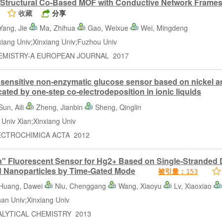
Structural Co-Based MOF with Conductive Network Frames
收藏
分享
Yang, Jie
Ma, Zhihua
Gao, Weixue
Wei, Mingdeng
ng Univ;Xinxiang Univ;Fuzhou Univ
ISTRY-A EUROPEAN JOURNAL 2017
 sensitive non-enzymatic glucose sensor based on nickel a
cated by one-step co-electrodeposition in ionic liquids
Sun, Aili
Zheng, Jianbin
Sheng, Qinglin
iv Xian;Xinxiang Univ
TROCHIMICA ACTA 2012
n" Fluorescent Sensor for Hg2+ Based on Single-Strande
d Nanoparticles by Time-Gated Mode
被引量：
153
Huang, Dawei
Niu, Chenggang
Wang, Xiaoyu
Lv, Xiaoxiao
 Univ;Xinxiang Univ
YTICAL CHEMISTRY 2013