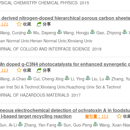
ICAL CHEMISTRY CHEMICAL PHYSICS 2015
derived nitrogen-doped hierarchical porous carbon sheets
收藏
分享
：
121
Wang, Cunjing
Wu, Dapeng
Wang, Hongju
Gao, Zhiyong
 Normal Univ;Henan Normal Univ;Xinxiang Univ
NAL OF COLLOID AND INTERFACE SCIENCE 2018
n doped g-C3N4 photocatalysts for enhanced synergetic deg
收藏
分享
：
113
Wang, Ji-Chao
Cui, Cheng-Xing
Li, Ying
Liu, Lu
Zhang, Y
Inst Sci & Technol;Xinxiang Univ;Huazhong Univ Sci & Technol
NAL OF HAZARDOUS MATERIALS 2017
ous electrochemical detection of ochratoxin A in foodst
I-based target recycling reaction
收
被引量：
113
Sun, Ai-Li
Zhang, Yan-Fang
Sun, Guo-Peng
Wang, Xuan-Ni